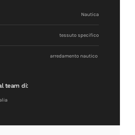
Nautica
tessuto specifico
arredamento nautico
al team di:
alia