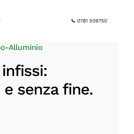
0781 509750
i
no-Alluminio
infissi:
 e senza fine.