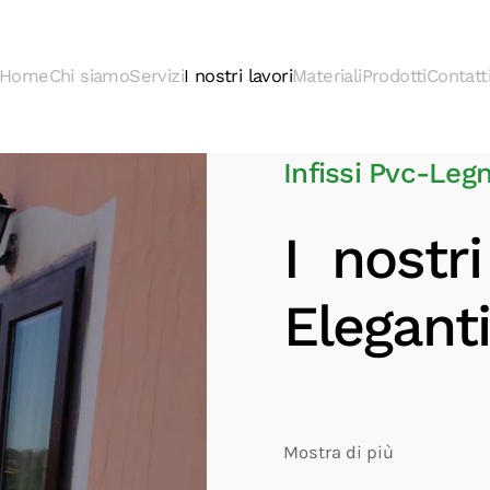
Home
Chi siamo
Servizi
I nostri lavori
Materiali
Prodotti
Contatt
Infissi Pvc-Leg
I nostri 
Eleganti
Mostra di più